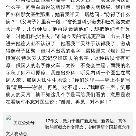
什么字，问明白后说这药没有，恐怕要去药店买。我再跑
回外科那女医生那里，她看我半天，居然问：“你得了什么
病？”《父与子》里有一段：“省长邀科少诺夫和巴扎洛夫进
大厅坐，几分钟后，他再度邀请他们，却把他们当作兄
弟，叫他们科少洛夫。”谁知今天的情况更严重，出去几秒
进来她连人都不认识了！她看我半天终于认得我了，激动
得像母子团聚，但叫不出我的名字。屠格涅夫《烟》里一
段写拉特米罗夫忘记李维诺夫的名字，这种错误情有可
原，俄国人的名字像火车，太长，不免会生疏，而我的名
字忘了则不可原谅。我走出外科，听见内科一个医生在骂
病人笨，那病人怯生生地说：“你们这里——墙上不是写
着‘请用——谢谢、再见、对不起’……”我暗叹一声，笑那
病人的天真，孰不知这几个字是写给我们看的，意思是说
在看病时不忘对医生说：“谢谢、再见、对不起！”
17作文，致力于推广新思维、新表达、真体
关注公众号
验的新概念作文理念，实时更新全国新概念作
文大赛动态。