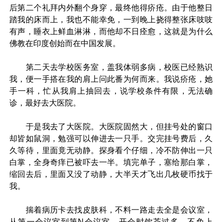
后第二个礼拜内外翻个身穿，最终他得疥疮。由于他整日
踏我的床而上，我也不能幸免，一到晚上挠得整张床吱吱
有声，睡衣上鲜血淋淋，而他却不日痊愈，这就是为什么
佛教在印度创始而在中国发展。
第二天去学校医务室，盖我体弱多病，校医已经熟识
我，便一手搭在我的肩上问此番为何而来。我说疥疮，她
手一科，忙从我肩上抽回去，说学校条件有限，无法确
诊，最好去大医院。
于是我去了大医院。大医院固然大，但挂号处的窗口
却皆如鼠洞，勉强可以伸进去一只手。交完挂号费后，久
久等待，里面竟无动静。探身看个仔细，冷不防伸出一只
白掌，全身奇痒已被吓去一半。填完单子，塞给那白掌，
缩回去后，里面又没了动静，大半天才飞出几枚硬币找于
我。
揣着病历卡去找皮肤科，不料一路走去全是会议室，
从第一会议室到第N会议室。开会时饮茶过多，不免上