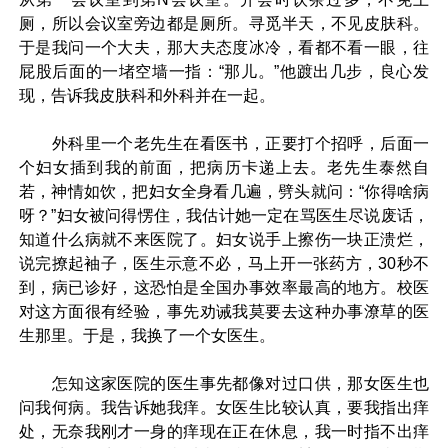
厕，所以会议室旁边都是厕所。寻觅半天，不见皮肤科。
于是我问一个大夫，那大夫态度冰冷，看都不看一眼，往
屁股后面的一堵空墙一指：“那儿。”他踱出几步，良心发
现，告诉我皮肤科和外科并在一起。
外科里一个老先生在看医书，正要打个招呼，后面一
个妇女插到我的前面，把病历卡递上去。老先生泰然自
若，神情如饮，把妇女全身看几遍，劈头就问：“你得啥病
呀？”妇女被问得愣住，我估计她一定在骂医生尽说废话，
知道什么病就不来医院了。妇女说手上擦伤一块正溃烂，
说完撩起袖子，医生示意不必，马上开一张药方，30秒不
到，病已诊好，这恐怕是全国办事效率最高的地方。校医
对这方面很有经验，事先劝诫我莫要去这种办事潦草的医
生那里。于是，我换了一个女医生。
怎知这家医院的医生事先都像对过口供，那女医生也
问我何病。我告诉她我痒。女医生比较认真，要我指出痒
处，无奈我刚才一身的痒现在正在休息，我一时指不出痒