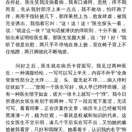
在何处。医生笑我没病看病，我有口难辩。忽然，痒不期
而至，先从我肘部浮上来一点点，我不敢动，怕吓跑了
痒，再用手指轻挠几下，那痒果然上当，愈发肆虐，被我
完全诱出。我指着它叫：“这！这！这！”医生探头一看，
说：“就这么一块？”这句话被潜伏的痒听到，十分不服，纷
纷出来证明给医生看。那医生笑颜大展，说：“好！好！”我
听了很是欣慰，两只手不停地在身上挠，背在椅子背上不
住地蹭，两只脚彼此不断地搓。
问好之后，医生就在病历卡背面写。我见过两种医
生：一种满腹经纶，一写可以写上半天，内容不外乎“全身
突发性部分之大痒……足、头、腹无处不痒……病人痒时
症状如下……”曾闻一个医生写好，病人早已呼呼而睡。还
有一种医生惜字如金，偌大一张卡上就写一个“痒”。我今日
所遇的女医生有别于前两种，写了一段后笔下羞涩，无话
可写。看看同事，正在伏案作文章，病历卡上已经被写得
黑漆漆一片，颇为壮观，一看就是权威和知识的代表。这
位女医生不甘示弱，凑几个字后实在写不出，又怕她的尴
尬被我看穿，只好和我聊天。她看着卡，认识我的名字“韩