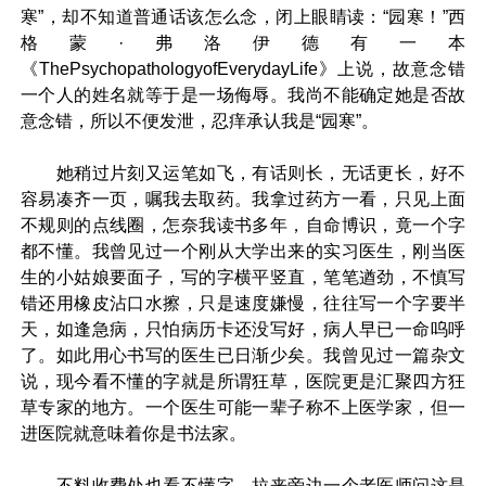
寒”，却不知道普通话该怎么念，闭上眼睛读：“园寒！”西
格蒙·弗洛伊德有一本
《ThePsychopathologyofEverydayLife》上说，故意念错
一个人的姓名就等于是一场侮辱。我尚不能确定她是否故
意念错，所以不便发泄，忍痒承认我是“园寒”。
她稍过片刻又运笔如飞，有话则长，无话更长，好不
容易凑齐一页，嘱我去取药。我拿过药方一看，只见上面
不规则的点线圈，怎奈我读书多年，自命博识，竟一个字
都不懂。我曾见过一个刚从大学出来的实习医生，刚当医
生的小姑娘要面子，写的字横平竖直，笔笔遒劲，不慎写
错还用橡皮沾口水擦，只是速度嫌慢，往往写一个字要半
天，如逢急病，只怕病历卡还没写好，病人早已一命呜呼
了。如此用心书写的医生已日渐少矣。我曾见过一篇杂文
说，现今看不懂的字就是所谓狂草，医院更是汇聚四方狂
草专家的地方。一个医生可能一辈子称不上医学家，但一
进医院就意味着你是书法家。
不料收费处也看不懂字，拉来旁边一个老医师问这是