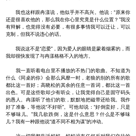
我也这样跟冉漾说，他似乎并不高兴。他说：“原来你
还是很喜欢他的，那么我在你心里究竟是什么位置？”我没
有辩解，也觉得没有必要，有很多事情我可以迁让，可以
克制，但我不说违心的话。
我说这不是“恋爱”，因为爱人的眼睛是蒙着烟雾的，而
我却很快发现了与冉漾格格不入的地方。
我一直听着电台里不播放的不热门的歌曲。不知道为
什么《同桌的你》会那么风靡一时，老狼的别的所有的歌
都比这一首好；高晓松的其余的任意一首词，都比这一首
出色。可是这些歌却少有听众，让我觉得自己是固守码头
的愚人。冉漾听了他们的歌，默默地把磁带还给我。我作
好了准备，等他说“不好听”。可他却说：“好倒蛮好，只是
不够味儿。”我几欲跌倒，这是什么意思？什么是不够味
儿？我有一种跟他说“道不同不相为谋”的冲动。