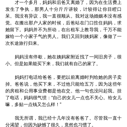
才一个多月，妈妈和后爸又离婚了，因为在生活费上
发生了争执，那男人十分斤斤讲较，计较得让你目瞪口
呆。我没有异议，我一直很顺从。我对这场婚姻本没有感
觉。在搬出那户人家的时候，后爸站在门口拄住妈妈，求
她留下。妈妈并不为所动，在出租车上教导我，千万不能
嫁给一个小家子气的男人。我们又回到姨妈家，像做了一
次长途旅行归来。
妈妈没有停歇，她在姨妈家附近找了一间旧房子，很
小。但是如果能买下来，我们就有自己的家了。
妈妈打电话给爸爸，要把以前离婚时判给她的房子卖
掉。爸爸说，他买下来，不过他只能给五万，因为这些年
的房租和公用事业费都是他在交。他一句也没问起我。挂
了电话，妈妈很气愤：“自己的女儿一点也不关心。给女儿
嘛，多贴一点钱又怎么样！”
我无所谓，我已经十几年没有爸爸了。尽管我一直十
分渴望，但因为缺憾了很久，竟然也习惯了。