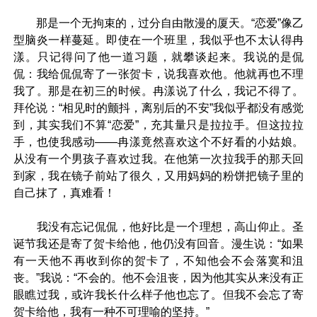
那是一个无拘束的，过分自由散漫的厦天。“恋爱”像乙
型脑炎一样蔓延。即使在一个班里，我似乎也不太认得冉
漾。只记得问了他一道习题，就攀谈起来。我说的是侃
侃：我给侃侃寄了一张贺卡，说我喜欢他。他就再也不理
我了。那是在初三的时候。冉漾说了什么，我记不得了。
拜伦说：“相见时的颤抖，离别后的不安”我似乎都没有感觉
到，其实我们不算“恋爱”，充其量只是拉拉手。但这拉拉
手，也使我感动——冉漾竟然喜欢这个不好看的小姑娘。
从没有一个男孩子喜欢过我。在他第一次拉我手的那天回
到家，我在镜子前站了很久，又用妈妈的粉饼把镜子里的
自己抹了，真难看！
我没有忘记侃侃，他好比是一个理想，高山仰止。圣
诞节我还是寄了贺卡给他，他仍没有回音。漫生说：“如果
有一天他不再收到你的贺卡了，不知他会不会落寞和沮
丧。”我说：“不会的。他不会沮丧，因为他其实从来没有正
眼瞧过我，或许我长什么样子他也忘了。但我不会忘了寄
贺卡给他，我有一种不可理喻的坚持。”