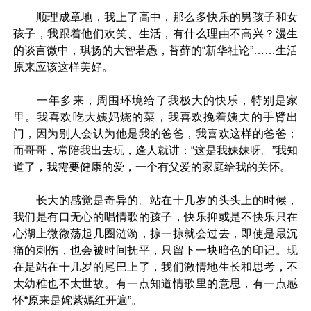
顺理成章地，我上了高中，那么多快乐的男孩子和女
孩子，我跟着他们欢笑、生活，有什么理由不高兴？漫生
的谈言微中，琪扬的大智若愚，苔藓的“新华社论”……生活
原来应该这样美好。
一年多来，周围环境给了我极大的快乐，特别是家
里。我喜欢吃大姨妈烧的菜，我喜欢挽着姨夫的手臂出
门，因为别人会认为他是我的爸爸，我喜欢这样的爸爸；
而哥哥，常陪我出去玩，逢人就讲：“这是我妹妹呀。”我知
道了，我需要健康的爱，一个有父爱的家庭给我的关怀。
长大的感觉是奇异的。站在十几岁的头头上的时候，
我们是有口无心的唱情歌的孩子，快乐抑或是不快乐只在
心湖上微微荡起几圈涟漪，掠一掠就会过去，即使是最沉
痛的刺伤，也会被时间抚平，只留下一块暗色的印记。现
在是站在十几岁的尾巴上了，我们激情地生长和思考，不
太幼稚也不太世故。有一点知道情歌里的意思，有一点感
怀“原来是姹紫嫣红开遍”。