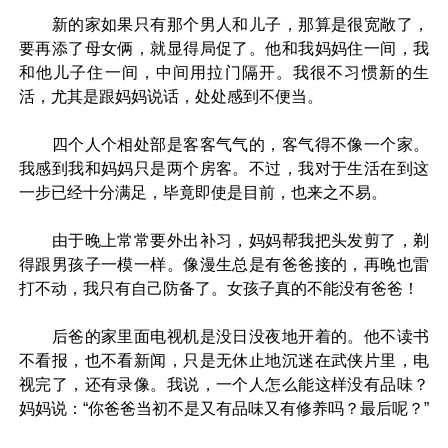
新的家如果只有那个男人和儿子，那算是很宽敞了，
要再添了母女俩，就显得局促了。他和我妈妈住一间，我
和他儿子住一间，中间用拉门隔开。我很不习惯新的生
活，尤其是跟妈妈说话，处处感到不便当。
四个人个相处部是客客气气的，客气得不像一个家。
我感到我和妈妈只是两个房客。不过，我对于生活在到这
一步已经十分满足，毕竟即使是目前，也来之不易。
由于晚上常常要外出补习，妈妈帮我把头发剪了，剃
得跟男孩子一模一样。像漫生总是有爸爸接的，再晚也雷
打不动，我只有自己防备了。女孩子真的不能没有爸爸！
后爸的家里面电视机是没日没夜地开着的。他不读书
不看报，也不看新闻，只是无休止地沉迷在武侠片里，电
视完了，还有录像。我说，一个人怎么能这样没有品味？
妈妈说：“你爸爸当初不是又有品味又有修养吗？最后呢？”