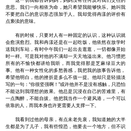
这一切我都告诉妈妈，妈妈没有任何反对我们交往的
意思。我们一向相依为命，她只希望我能够快乐。她叫我
不要把自己的意识形态强加于人。我却觉得冉漾的评价有
点亵渎的意味。
有的时候，只要对人有一种固定的认识，这种认识就
会愈演愈烈。我和冉漾还是在一起吃饭，他依然在放学时
送我到车站，有时中午我们一起出去逛逛，一切都像开始
时一样。可是我对他的不满却一天天地溢出来。他习惯把
所有的不愉快都讲给我听，而我觉得那是芝麻绿豆大的
事。他有一种女性化的多愁善感，我把我的故事告诉他，
希望他明白，他的挫折是多么不值一提。他却只是轻描淡
写的一句：“你很坚强啊！”或许他并不是没有感触，只恐怕
不能达到我理想的效果。他总是沉浸在自己的苦难里，有
一点陶醉，不能自拔。他把我当作一个避风港，一个可以
依靠的人，而我本身也许更需要人支撑一下。
我看到过他的母亲，有点未老先衰，我知道她的大半
生都是为了儿子，我有些惶恐，他要去一个地方，但不识