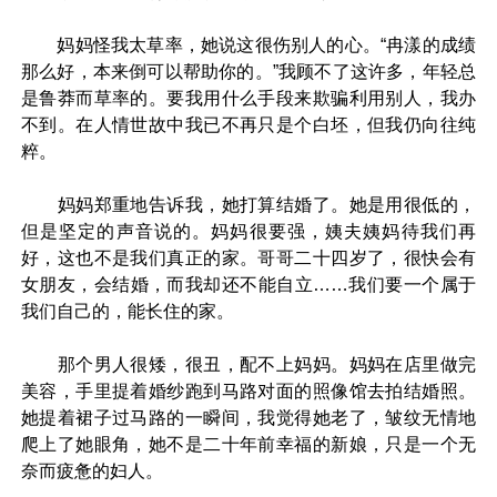
妈妈怪我太草率，她说这很伤别人的心。“冉漾的成绩
那么好，本来倒可以帮助你的。”我顾不了这许多，年轻总
是鲁莽而草率的。要我用什么手段来欺骗利用别人，我办
不到。在人情世故中我已不再只是个白坯，但我仍向往纯
粹。
妈妈郑重地告诉我，她打算结婚了。她是用很低的，
但是坚定的声音说的。妈妈很要强，姨夫姨妈待我们再
好，这也不是我们真正的家。哥哥二十四岁了，很快会有
女朋友，会结婚，而我却还不能自立……我们要一个属于
我们自己的，能长住的家。
那个男人很矮，很丑，配不上妈妈。妈妈在店里做完
美容，手里提着婚纱跑到马路对面的照像馆去拍结婚照。
她提着裙子过马路的一瞬间，我觉得她老了，皱纹无情地
爬上了她眼角，她不是二十年前幸福的新娘，只是一个无
奈而疲惫的妇人。