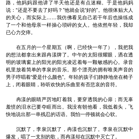
路，他妈妈跟他讲了半天他还是有点迷糊。于是他妈妈
说：“还是不要去了好吗？”他就会说“好的”。他很体贴大人
的关心，而实际上……我仿佛看见自己若干年后也操练成
了一个和他母亲一样操心琐碎的女人。他依然年轻，我却
已心力交瘁。
在五月的一个星期五（啊，已经快一年了），我把我
的想法都拿出来跟冉漾牌了。中午的太阳很耀眼，洒在透
明的玻璃窗上的阳光的阳光凌迟着每一颗敏感的心。录音
机里放着简单的李泉的音乐。那个漂亮的拥有唯美声音的
男子哼唱着“爱是什么颜色”。年轻的孩子们静静地坐在椅子
上，闭着眼睛，聆听欢快的乐曲里有否悲哀的音符。
冉漾的眼睛严厉地盯着我，要穿透我的心扉；而无辜
羞愤的泪水已要夺眶而出。我没有朝他看，我低着头，飞
快地说出那一串残忍的话语。我怕一停顿就会心软。
沉默了，李泉沉默了，冉漾也沉默了。李泉在沉默中
爆发，唱了一支别的歌，而冉漾却在沉默中灭亡了。