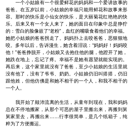
一个小姑娘有一个很爱鲜花的妈妈和一个爱讲故事的
爸爸。在五岁以前，小姑娘的幸福只能用鲜花和故事来形
容。那时的快乐是小仙女的快乐，是大丽菊花红艳艳的快
乐。后来又有一个女人来了，她的面目在印象中总是狰狞
的：雪白的脸像嵌了“老粉”，血红的嘴吸食着他们的幸福。
她把小姑娘的爸爸拐走了。妈妈扑上去咬爸爸，恶狠狠地
咬。多年以后，告诉漫生，她含着泪说：“妈妈好！妈妈咬
他！”爸爸挣脱开，小姑娘又去抱住他的腿，他蹬开了她，
她跌在地上，忘记了疼。幸福不是她有愿望就能实现的。
再后来，这个家里就没有了爸爸，至少小姑娘的生活里就
没有他了，没有了爷爷、奶奶。小姑娘仍旧叫搭搭，仍旧
跟他姓，但他仿佛是和她不相干的一个人，和我不相干的
一个人。
我开始了颠沛流离的生活，从童年到现在，我和妈妈
总在不停地搬家，从那个可恶的屋子里搬出来，再搬到舅
舅家里去，再搬出来……行李很简单，是几个纸箱子，纯
粹为了方便搬运。