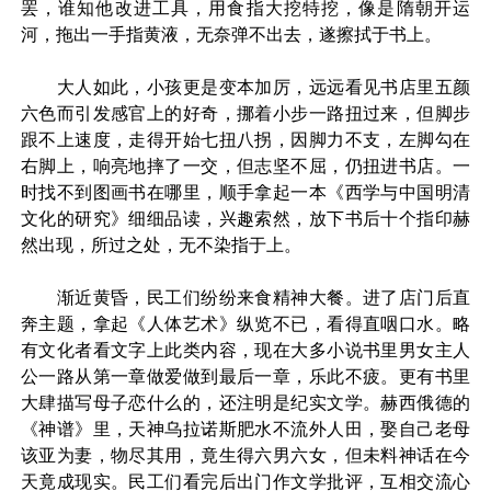
罢，谁知他改进工具，用食指大挖特挖，像是隋朝开运
河，拖出一手指黄液，无奈弹不出去，遂擦拭于书上。
大人如此，小孩更是变本加厉，远远看见书店里五颜
六色而引发感官上的好奇，挪着小步一路扭过来，但脚步
跟不上速度，走得开始七扭八拐，因脚力不支，左脚勾在
右脚上，响亮地摔了一交，但志坚不屈，仍扭进书店。一
时找不到图画书在哪里，顺手拿起一本《西学与中国明清
文化的研究》细细品读，兴趣索然，放下书后十个指印赫
然出现，所过之处，无不染指于上。
渐近黄昏，民工们纷纷来食精神大餐。进了店门后直
奔主题，拿起《人体艺术》纵览不已，看得直咽口水。略
有文化者看文字上此类内容，现在大多小说书里男女主人
公一路从第一章做爱做到最后一章，乐此不疲。更有书里
大肆描写母子恋什么的，还注明是纪实文学。赫西俄德的
《神谱》里，天神乌拉诺斯肥水不流外人田，娶自己老母
该亚为妻，物尽其用，竟生得六男六女，但未料神话在今
天竟成现实。民工们看完后出门作文学批评，互相交流心