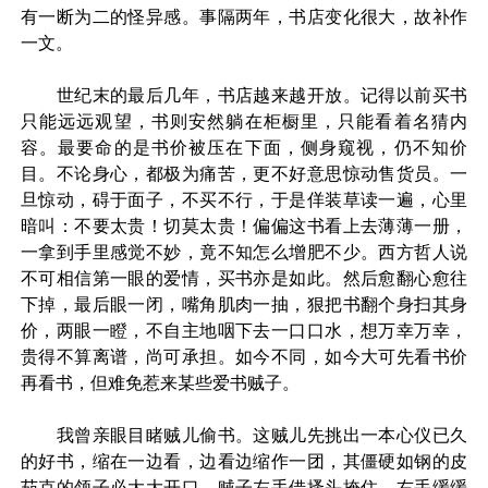
有一断为二的怪异感。事隔两年，书店变化很大，故补作
一文。
世纪末的最后几年，书店越来越开放。记得以前买书
只能远远观望，书则安然躺在柜橱里，只能看着名猜内
容。最要命的是书价被压在下面，侧身窥视，仍不知价
目。不论身心，都极为痛苦，更不好意思惊动售货员。一
旦惊动，碍于面子，不买不行，于是佯装草读一遍，心里
暗叫：不要太贵！切莫太贵！偏偏这书看上去薄薄一册，
一拿到手里感觉不妙，竟不知怎么增肥不少。西方哲人说
不可相信第一眼的爱情，买书亦是如此。然后愈翻心愈往
下掉，最后眼一闭，嘴角肌肉一抽，狠把书翻个身扫其身
价，两眼一瞪，不自主地咽下去一口口水，想万幸万幸，
贵得不算离谱，尚可承担。如今不同，如今大可先看书价
再看书，但难免惹来某些爱书贼子。
我曾亲眼目睹贼儿偷书。这贼儿先挑出一本心仪已久
的好书，缩在一边看，边看边缩作一团，其僵硬如钢的皮
茄克的领子必大大开口，贼子左手借搔头掩住，右手缓缓