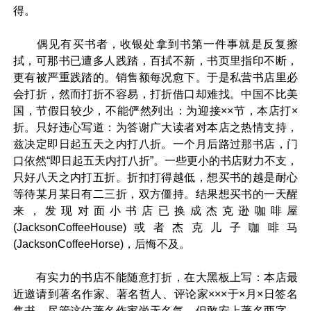
得。
偶见有买书者，收银处拿到书第一件事就是反复擦
拭，可那书已遭多人践踏，百拭不新，书页里指印不断，
更有被严重践踏的。销售额每况愈下。于是私营书店里必
会打折，然而打折不容易，打折借口却难找。中国不比美
国，节假日较少，不能俨然列出：为迎接××节，本店打×
折。只好违心写道：为答谢广大读者对本店之热情支持，
兹决定即日起五天之内打八折。一个月后路过那书店，门
口依然“即日起五天内打八折”。一些更小的书店财力不支，
只好八天之内打五折。折扣打得越低，想买书的越是耐心
等待某月某日有二三折，双方僵持。结果想买书的一天醒
来，发现对面小书店已换成杰克逊咖啡屋
(JacksonCoffeeHouse)或者杰克儿子咖啡马
(JacksonCoffeeHorse)，后悔不及。
有实力的书店不能随意打折，在大黑板上写：本店最
近邀请到著名作家、著名哲人、评论家×××于×月×日签名
售书。尽管这位著名作家尚无名气，但敢安上著名两字，