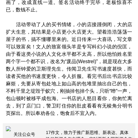
画了，改成直线一道。签名活动终于完毕，老板惊喜不
已，数钱不止。
活动带动了人的买书情绪，小的店接踵倒闭，大的店
扩大生意，其结果是小店更小大店更大。望着浩浩荡荡一
屋子的书，搞不懂哪里来的。近日传来一大喜讯，写文章
可以致富矣！文人的致富领头羊是专写科幻小说的倪匡，
由于看这类小说的人文化水平都不太高，所以他怕姓名里
两个字一个都不识，改名为“废品(Westrel)”，就是现在大多
数人所钟爱的卫斯理先生。传闻卫先生写书速度甚快，而
读者买他的书速度更快，令人折服。看完书后出书店比较
麻烦，先要从寄包处地上如山高的包堆里抽出自己的包，
不料千里之堤毁于蚁穴，刚抽掉包掉个头，只听“哗”一声，
包山顿时被移平成包海。一书店的人怒目看你，你匆忙离
去，到了店门口，警卫盯住你的肚皮看看有无棱角分明书
页探出。所以奉劝各位，饱食后不宜入内。
17作文，致力于推广新思维、新表达、真体
关注公众号