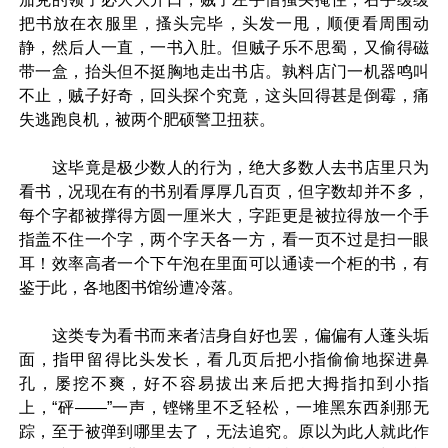
把书放在衣服里，搔头完毕，头发一甩，顺便看周围动
静，然后人一直，一书入肚。但贼子乐不思蜀，又偷得磁
带一盒，抬头但不挺胸地走出书店。孰料店门一机器鸣叫
不止，贼子好奇，回头探个究竟，这头回得甚是倒霉，痛
失逃跑良机，被两个肥硕警卫扭获。
这毕竟是极少数人的行为，绝大多数人去书店里只为
看书，况现在有的书别看厚厚几百页，但字数却并不多，
每个字都被撑得方圆一厘米大，字距更是被拉得放一个手
指盖不住一个字，两个字天各一方，看一页不过是扫一眼
耳！效率高者一个下午泡在里面可以通读一个柜的书，有
鉴于此，各地图书馆纷遭冷落。
这类专为看书而来者洁身自好也罢，偏偏有人蓬头垢
面，指甲留得比头发长，看几页后把小指偷偷地探进鼻
孔，屡挖不爽，好不容易拔出来后把大拇指扣到小指
上，“砰——”一声，铿锵里不乏轻松，一堆黑东西刹那无
踪，至于被弹到哪里去了，无法追究。原以为此人就此作