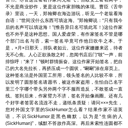
不光是商业炒作，更是这位作家胆魄的体现。曹臣《舌华
录》里说，一天，郑翰卿在海边游玩，听见一个老翁看海
自语：“世间没什么东西可填这海。”郑翰卿说：“只有我今
后的名声可以填这海！”(惟吾异日名可填此耳！)这位作家
也不外乎是这种思想。国人爱虚荣，有作家签名不管是哪
个部门出名与否，索一签名毕竟可作他日吹牛之本。于
是，×月×日那天，排队者如云。这位作家姗姗来迟，待者
无不心焦。人心正欲涣散之时，忽闻书店后门“吱”一声，前
排惊呼：“来了！”顿时群情振奋。这位作家开始签名，把自
己的大名先拉长，再挤压成一个圆状，“唰唰”涂在扉页上。
这种签名法是外国罢工所用，领头签名的人比较不幸，所
以发明了圆形签名请愿书，被这作家盗用，生怕自己名字
里三个字哪个带头另外两个字不服而造反，不敢签成一直
线。签到后来，作家臂力不济，签名开始像画圈。还有几
个好学者签罢名流连不走，递纸条质疑：请问×××先生，
您对外国文字里的SickHumor怎么看？结果作家不谙英
语，不识SickHumor是黑色幽默，以为是“生病的人
(SickHuman)”，缄默不答故作高深。再后来索性连圆都不