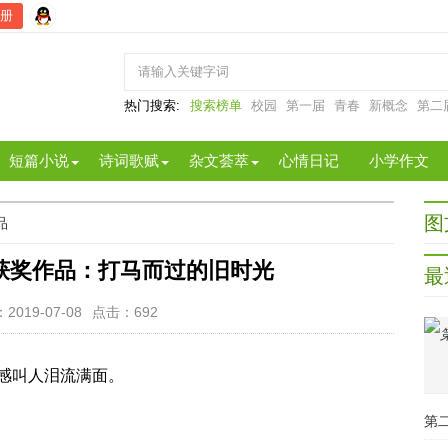
册
热门搜索:
搜索榜单
校园
第一届
青春
新概念
第二
短篇小说
诗词歌赋
杂文荟萃
心情日记
小学作文
图
品
获奖作品：打马而过的旧时光
最
2019-07-08
点击：
692
感叫人泪流满面。
第