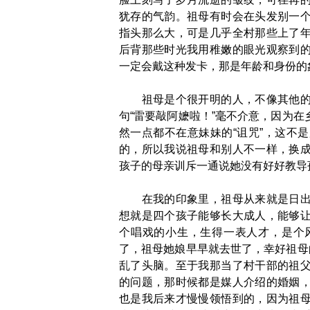
犹存的气韵。祖母有时会在头发别一
指头那么大，可是几乎全村那些上了
后背那些时光我用稚嫩的眼光观察到
一定会戴这种发卡，那是年龄和身份的
祖母是个很开明的人，不像其他的乡
句“雷要敲阿嬷啦！”毫不介意，因为
然一点都不在意妹妹的“诅咒”，这不
的，所以我说祖母和别人不一样，换
孩子的母亲训斥一通说她没有好好教导
在我的印象里，祖母从来就是日出而
想就是四个孩子能够长大成人，能够
个唱戏的小生，生得一表人才，是个
了，祖母她娘早早就去世了，幸好祖母
乱了头脑。至于我那当了村干部的祖
的问题，那时候都是媒人介绍的婚姻
也是我后来才慢慢领悟到的，因为祖