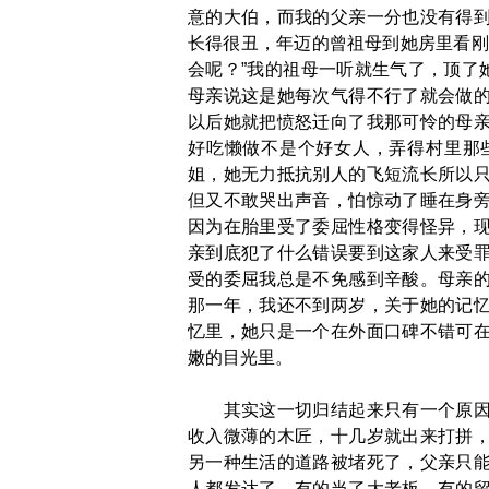
意的大伯，而我的父亲一分也没有得
长得很丑，年迈的曾祖母到她房里看刚
会呢？”我的祖母一听就生气了，顶了
母亲说这是她每次气得不行了就会做
以后她就把愤怒迁向了我那可怜的母
好吃懒做不是个好女人，弄得村里那
姐，她无力抵抗别人的飞短流长所以
但又不敢哭出声音，怕惊动了睡在身
因为在胎里受了委屈性格变得怪异，
亲到底犯了什么错误要到这家人来受
受的委屈我总是不免感到辛酸。母亲
那一年，我还不到两岁，关于她的记
忆里，她只是一个在外面口碑不错可
嫩的目光里。
其实这一切归结起来只有一个原因，
收入微薄的木匠，十几岁就出来打拼
另一种生活的道路被堵死了，父亲只
人都发达了，有的当了大老板，有的