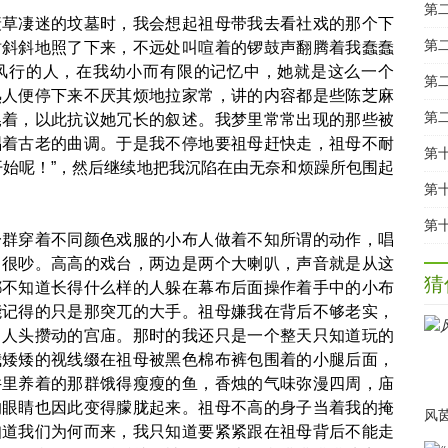
第
凄迷的坟墓时，我会想起祖母带我去看社戏的那个下
树斜斜地照了下来，不远处叫喧着的锣鼓声翻腾着我蠢蠢
风行的人，在我幼小而有限的记忆中，她就是这么一个
第
熟人便停下来不厌其烦地拉家常，讲的内容都是些陈芝麻
第
晃着，以此抗议她冗长的叙述。我梦里常常出现的那些被
唱着古老的曲调。于是我不停地要祖母赶快走，祖母不耐
开始呢！”，然后继续地把我沉陷在由无奈和烦躁所包围起
穿着不同颜色戏服的小布人做着不知所谓的动作，唱
，很吵。高高的戏台，两边是两个大喇叭，声音就是从这
猜
都不知道长得什么样的人躲在幕布后面操作着手中的小布
能记得的只是那突兀的大手。祖母嫌我在背后不够老实，
了人头攒动的宫庙。那时的我还只是一个整天只知道玩的
我矮矮的视线缀在祖母被黑色棉布裤包围着的小腿后面，
井里养着的那群饿得瘦瘦的鱼，香烛的气味弥漫四周，庙
的眼睛也因此变得朦胧起来。祖母不高的身子当着我的掩
风
知道我们为何而来，我只知道要紧紧跟在祖母背后不能走