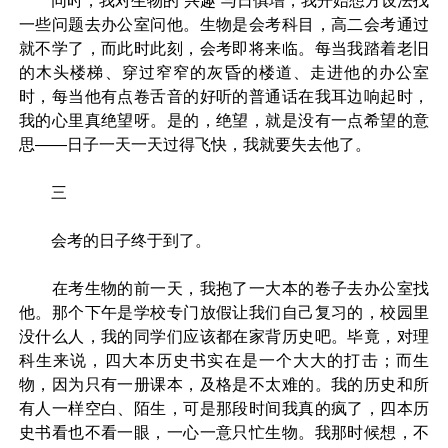
同时，我对生物的“兴趣”与日俱增，我开始想方设法找
一些问题去办公室问他。生物是会考科目，高二会考通过
就不学了，而此时此刻，会考即将来临。每当我踏着老旧
的木头楼梯、穿过窄窄的灰昏的楼道、走进他的办公室
时，每当他有点卷舌音的好听的普通话在我耳边响起时，
我的心里真绝望呀。是的，绝望，就是没有一点希望的意
思——日子一天一天过得飞快，我就要失去他了。
三
会考的日子终于到了。
在考生物的前一天，我抱了一大本的卷子去办公室找
他。那个下午是学校专门放假让我们自己复习的，校园里
没什么人，我的同学们应该都在家背历史吧。毕竟，对理
科生来说，四大本历史书实在是一个大大的打击；而生
物，因为只有一册课本，及格是不太难的。我的历史和所
有人一样空白、陌生，可是那段时间我真的疯了，四本历
史书看也不看一眼，一心一意只忙生物。我那时候想，不