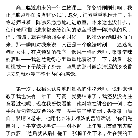
高二临近期末的一堂生物课上，预备铃刚刚打响，我
正把脑袋埋在胳膊里“休眠”，忽然，门被重重地推开了，生
物老师带着一阵凉风急急地走进教室。本来这也没什么，
任何老师推门进来都会给沉闷的教室带进一阵清爽的风，
但，偏偏，就在我抬起头的时候，一股很浓的酒味扑面而
来。那一瞬间对我来说，真正是一个魔法时刻——迷迷糊
糊的女生，有点烦乱的教室，像风一样的老师，微微辛辣
的酒味——我忽然觉得心里重重地震动了一下，就像一枚
胡桃被一下子敲开了外壳，坚果的那种微凉清涩的淡淡香
味立刻就弥漫了整个内心的感觉。
第一次，我抬头认真地打量我的生物老师。说起来他
教了我也快有一年了，可高二就要结束了，我还从没有注
意看过他呢，现在我赶快看他：他斜靠在讲台的一侧，右
手向后勾着浅灰色的外套，左手夹了半支烟，头微微向后
仰，眼睛眯起来。他用北京味儿很浓的普通话说：“你们先
自习，下半堂课我再讲——对不起，上午被朋友硬拖去喝
了点酒。”然后就从后排拖了一张椅子坐下来，坐在我的正