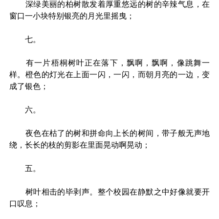
深绿美丽的柏树散发着厚重悠远的树的辛辣气息，在
窗口一小块特别银亮的月光里摇曳；
七。
有一片梧桐树叶正在落下，飘啊，飘啊，像跳舞一
样。橙色的灯光在上面一闪，一闪，而朝月亮的一边，变
成了银色；
六。
夜色在枯了的树和拼命向上长的树间，带子般无声地
绕，长长的枝的剪影在里面晃动啊晃动；
五。
树叶相击的毕剥声。整个校园在静默之中好像就要开
口叹息；