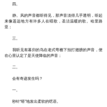
四。
静。风的声音都听得见，那声音淡得几乎透明，听起
来像遥远地方有许多人在唱歌，圣洁温暖的歌。哈里路
亚；
三。
我听见有暮归的鸟在老式弯檐下拍打翅膀的声音，便
在心里认定了是天使降临的声音；
二。
会有奇迹发生吗？
一。
秒针“嗒”地发出柔软的呓语。