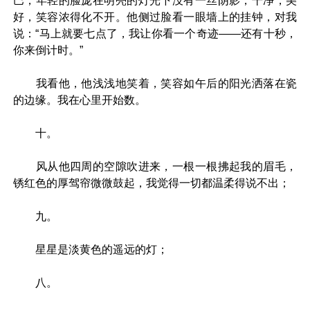
巴，年轻的脸庞在明亮的灯光下没有一丝阴影，干净，美
好，笑容浓得化不开。他侧过脸看一眼墙上的挂钟，对我
说：“马上就要七点了，我让你看一个奇迹——还有十秒，
你来倒计时。”
我看他，他浅浅地笑着，笑容如午后的阳光洒落在瓷
的边缘。我在心里开始数。
十。
风从他四周的空隙吹进来，一根一根拂起我的眉毛，
锈红色的厚驾帘微微鼓起，我觉得一切都温柔得说不出；
九。
星星是淡黄色的遥远的灯；
八。