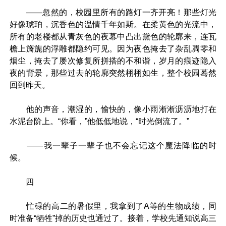
——忽然的，校园里所有的路灯一齐开亮！那些灯光
好像琥珀，沉香色的温情千年如斯。在柔黄色的光流中，
所有的老楼都从青灰色的夜幕中凸出黛色的轮廓来，连瓦
檐上旖旎的浮雕都隐约可见。因为夜色掩去了杂乱凋零和
烟尘，掩去了屡次修复所拼搭的不和谐，岁月的痕迹隐入
夜的背景，那些过去的轮廓突然栩栩如生，整个校园蓦然
回到昨天。
他的声音，潮湿的，愉快的，像小雨淅淅沥沥地打在
水泥台阶上。“你看，”他低低地说，“时光倒流了。”
——我一辈子一辈子也不会忘记这个魔法降临的时
候。
四
忙碌的高二的暑假里，我拿到了A等的生物成绩，同
时准备“牺牲”掉的历史也通过了。接着，学校先通知说高三