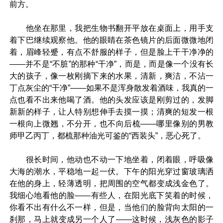
前方。
他坐在那里，我把生物书翻开平放在桌面上，用手支
着下巴继续观察他。他的眼睛在茶色镜片的后面微微地闭
着，眉峰轻蹙，有点不舒服的样子，但是脸上干干净净的
——并不是“不脏”的那种“干净”，而是，而是像一个没有长
大的孩子，像一枚刚摘下来的水果，清新，爽洁，不沾一
丁点灰尘的“干净”——如果不是浑身散发着酒味，我真的一
点也看不出来他喝了酒。他的头发应该是刚剪过的，发脚
新新的样子，让人特别想伸手去摸一摸；清爽的短发一根
一根向上微翘，不分开，也不向后梳——哪里像别的男教
师甲乙丙丁，都梳那种油光可鉴的“西装头”，恶心死了。
很长时间，他动也不动一下地坐着，闭着眼，呼吸像
大海的潮水，平稳地一起一伏。下午的阳光穿过窗玻璃洒
在他的身上，轻薄透明，把周围的空气都变成浅金色了。
我细心地看他的脸——有些人，在阳光底下笑着的时候，
你看不出有什么不一样，但是，当他们的脸背向太阳的一
刹那，马上就变成另一个人了——这时候，浅灰色的影子