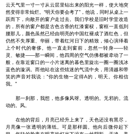
云天气里一寸一寸从云层里钻出来的阳光一样，使大地突
然变得非常灿烂。“明天你要会考了”，他说，同时从桌上一
跃而下，向敞开的窗户走过去。我们学校是旧时学堂改造
的，所有的窗户都是古色古香的红漆窗棂，窗框一直低到
腰那儿，颜色虽然已经由明亮的中国红褪成了酒红色，但
仍然不失厚重、华丽，带着红河日下的精致，倾心演绎着
上个时代的奢侈。他一直走到窗前，忽然一转身——轻
灵、敏捷——那一瞬间，他四周的空气仿佛都被牵动了一
般，在靠近窗口的一小片迷离的暮色里旋出一圈一圈浅冰
蓝色的漩涡。而他站在这些炫迷的气流中央，用清越和带
笑的声音对我说：“你的生物一定得A的，明天。你相信
我。”
那一刹那，我想，他多像风呀。透明的。无邪的。流
动的。风。
在他的背后，月亮已经升上来了，天色还没有黑尽，
月亮像一张透明的薄纸。可是那样圆。他向后微仰起下