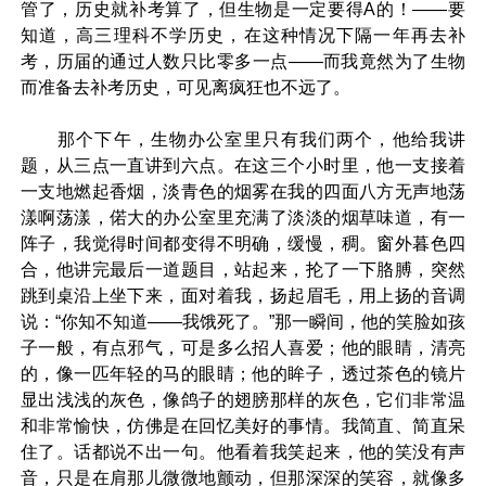
管了，历史就补考算了，但生物是一定要得A的！——要
知道，高三理科不学历史，在这种情况下隔一年再去补
考，历届的通过人数只比零多一点——而我竟然为了生物
而准备去补考历史，可见离疯狂也不远了。
那个下午，生物办公室里只有我们两个，他给我讲
题，从三点一直讲到六点。在这三个小时里，他一支接着
一支地燃起香烟，淡青色的烟雾在我的四面八方无声地荡
漾啊荡漾，偌大的办公室里充满了淡淡的烟草味道，有一
阵子，我觉得时间都变得不明确，缓慢，稠。窗外暮色四
合，他讲完最后一道题目，站起来，抡了一下胳膊，突然
跳到桌沿上坐下来，面对着我，扬起眉毛，用上扬的音调
说：“你知不知道——我饿死了。”那一瞬间，他的笑脸如孩
子一般，有点邪气，可是多么招人喜爱；他的眼睛，清亮
的，像一匹年轻的马的眼睛；他的眸子，透过茶色的镜片
显出浅浅的灰色，像鸽子的翅膀那样的灰色，它们非常温
和非常愉快，仿佛是在回忆美好的事情。我简直、简直呆
住了。话都说不出一句。他看着我笑起来，他的笑没有声
音，只是在肩那儿微微地颤动，但那深深的笑容，就像多