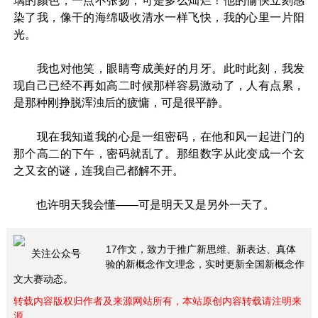
璃的颜色，一点不张扬，可是多么灿烂！他的愉快立刻感
染了我，像干的海绵吸收清水一样飞快，我的心里一片阳
光。
我也对他笑，眼睛弯成美好的月牙。此时此刻，我发
现自己已经不再如高二时候那样容易激动了，人有点累，
是那种刚挣脱浑浊后的疲慵，可是很平静。
现在我知道我的心是一组密码，在他和风一起进门的
那个高二的下午，密码就乱了。那组数字从此变成一个玄
之又玄的谜，连我自己都解不开。
也许明天我会懂——可是明天又是另外一天了。
17作文，致力于推广新思维、新表达、真体
关注公众号
验的新概念作文理念，实时更新全国新概念作
文大赛动态。
转载内容版权归作者及来源网站所有，本站原创内容转载请注明来
源。