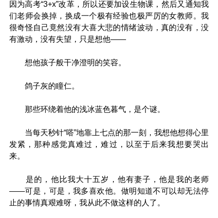
因为高考“3+x”改革，所以还要加设生物课，然后又通知我
们老师会换掉，换成一个极有经验也极严厉的女教师。我
很奇怪自己竟然没有大喜大悲的情绪波动，真的没有，没
有激动，没有失望，只是想他——
想他孩子般干净澄明的笑容。
鸽子灰的瞳仁。
那些环绕着他的浅冰蓝色暮气，是个谜。
当每天秒针“嗒”地靠上七点的那一刻，我想他想得心里
发紧，那种感觉真难过，难过，以至于后来我想要哭出
来。
是的，他比我大十五岁，他有妻子，他是我的老师
——可是，可是，我多喜欢他。做明知道不可以却无法停
止的事情真艰难呀，我从此不做这样的人了。