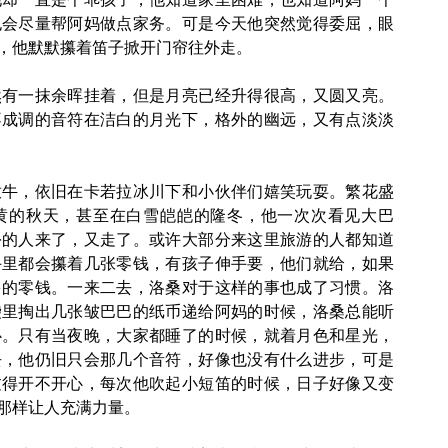
也会尽量帮阿妈做点家务。可是今天他突然觉得委屈，眼
，他默默攥着笛子掀开门帘往外走。
一抹余晖挂着，但是月亮已经升得很高，又圆又亮。
不成调的音符在洁白的月光下，格外的幽远，又有点淡淡
，依旧在卡若拉冰川下和小伙伴们嬉笑玩耍。繁花盛
黄的秋天，甚至在白雪皑皑的隆冬，他一次次看见大巴
扮的人来了，又走了。或许大部分来这里旅游的人都知道
手里都会攥着几张零钱，有孩子伸手要，他们就给，如果
多的零钱。一来二去，洛桑对于这样的事也成了习惯。洛
袋里掏出几张皱巴巴的纸币递给阿妈的时候，洛桑总能听
心。只有当夜晚，大家都睡了的时候，就着月色和星光，
去，他仍旧只会那几个音符，好像也没有什么进步，可是
过得开不开心，每次他吹起小短笛的时候，日子好像又变
那样让人充满力量。