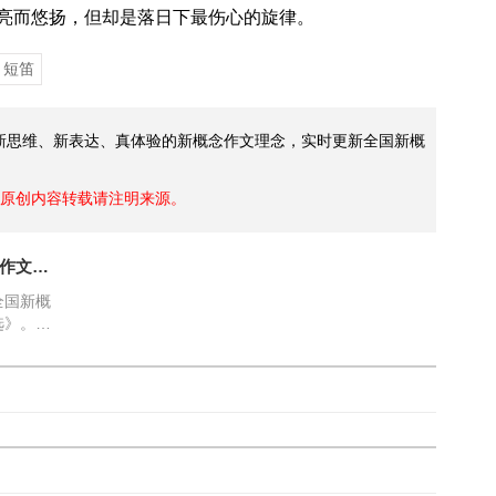
亮而悠扬，但却是落日下最伤心的旋律。
短笛
广新思维、新表达、真体验的新概念作文理念，实时更新全国新概
原创内容转载请注明来源。
第十八届全国新概念作文大赛获奖作品：程小姐与X书店
全国新概
选》。X
名的书
一个旅游
多东西是
，然而必
并不属于
让来这里