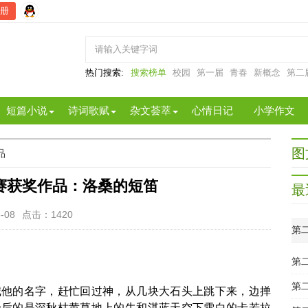
册
热门搜索:
搜索榜单
校园
第一届
青春
新概念
第二
短篇小说
诗词歌赋
杂文荟萃
心情日记
小学作文
图
品
赛获奖作品：洛桑的短笛
最
-08
点击：
1420
第
第
的名字，赶忙回过神，从几块大石头上跳下来，边掸
身后的是深秋枯黄草地上的牛和湛蓝天空下雪白的卡若拉