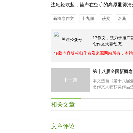
边轻轻吹起，笛声在空旷的高原显得清
新概念作文
十九届
获奖
洛桑
17作文，致力于推
关注公众号
念作文大赛动态。
转载内容版权归作者及来源网站所有，本站
下一篇
本文选自《第十八届
念作文大赛获奖作品
书店是这座城市最有
店，有名到已成为了
相关文章
景点。盛名之下的许
不与其名头相匹配的
须客观地说，X书店
那一类，它几乎没有
文章评论
的游人们失望过。