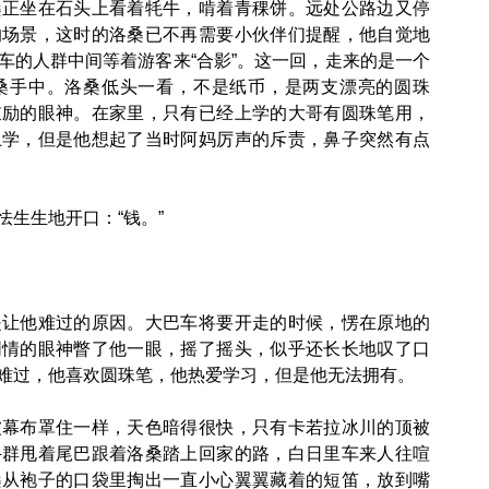
坐在石头上看着牦牛，啃着青稞饼。远处公路边又停
的场景，这时的洛桑已不再需要小伙伴们提醒，他自觉地
车的人群中间等着游客来“合影”。这一回，走来的是一个
桑手中。洛桑低头一看，不是纸币，是两支漂亮的圆珠
鼓励的眼神。在家里，只有已经上学的大哥有圆珠笔用，
上学，但是他想起了当时阿妈厉声的斥责，鼻子突然有点
生生地开口：“钱。”
他难过的原因。大巴车将要开走的时候，愣在原地的
同情的眼神瞥了他一眼，摇了摇头，似乎还长长地叹了口
难过，他喜欢圆珠笔，他热爱学习，但是他无法拥有。
布罩住一样，天色暗得很快，只有卡若拉冰川的顶被
牛群甩着尾巴跟着洛桑踏上回家的路，白日里车来人往喧
桑从袍子的口袋里掏出一直小心翼翼藏着的短笛，放到嘴