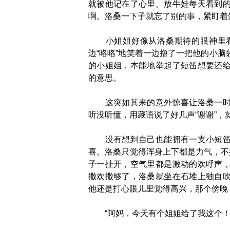
就被他记在了心里。放牛娃每天看到
啊。洛桑一下子就忘了别的事，紧盯着
小姐姐好像从洛桑期待的眼神里看
边“咯咯”地笑着一边撸了一把他的小
的小姐姐，本能地举起了短笛想要还
的意思。
这突如其来的意外惊喜让洛桑一时不
听没听懂，用藏语说了好几声“谢谢”，
没有想到自己也能拥有一支小短笛，
喜。洛桑只觉得浑身上下都是力气，不
子一扯开，空气里都是激动的欢呼声
撒欢撒够了，洛桑就坐在石堆上独自
他还是打心眼儿里觉得高兴，那个傍晚
“阿妈，今天有个姐姐给了我这个！