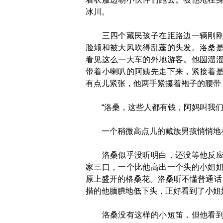
冰川。
三四个藏民孩子在距路边一辆刚刚停
脸颊和被大风吹得乱蓬的头发。洛桑
看见这么一大车的外地游客。他圆溜
带着小喇叭的阿姨先走下来，紧接着
有点儿紧张，他两手紧攥着袍子的腰带
“洛桑，这些人都有钱，阿妈叫我们
一个稍微高点儿的藏族男孩悄悄地
洛桑似乎没听明白，还没等他反应过
家三口，一个比他高出一个头的小姐
原上盛开的格桑花。洛桑听不懂普通话
措的他腼腆地低下头，正好看到了小姐
洛桑没有这样的小短笛，但他看到过