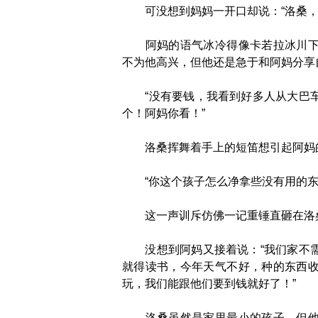
可没想到妈妈一开口却说：“洛桑，
阿妈的语气冰冷得像卡若拉冰川下稀
不为他高兴，但他还是急于和阿妈分享
“没有要钱，我看到好多人从大巴车
个！阿妈你看！”
洛桑挥舞着手上的短笛想引起阿妈
“你这个孩子怎么净拿些没有用的东
这一声训斥仿佛一记重锤直砸在洛桑
没想到阿妈又接着说：“我们家不需
就得读书，今年天气不好，种的东西
玩，我们能跟他们要到钱就好了！”
洛桑虽然是家里最小的孩子，但他却