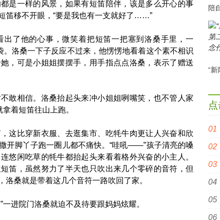
的都是一样的风景，如果有短笛陪伴，该是多么开心的事
短笛移不开眼，“要是我也有一支就好了……”
出了他的心事，微笑着把短笛一把塞到洛桑手里，一
脑袋。洛桑一下子反应不过来，他愣愣地看着这个素不相识
给她，可是小姐姐摆摆手，用手指点点洛桑，表示了赠送
敢相信。洛桑抬起头来冲小姐姐咧嘴笑，也不管人家
点
就拿着短笛往山上跑。
这比穿新衣服、去逛集市、吃牦牛肉更让人兴奋和欣
撒开脚丫子跑一圈儿都不痛快。“哇吼——”孩子清亮的嗓
，连悠闲吃草的牦牛都抬起头来看着格外兴奋的小主人。
吹短笛，虽然努力了半天也只吹出来几个零碎的音符，但
，洛桑就是带着这几个音符一路吹回了家。
”一进院门洛桑就迫不及待要跟妈妈炫耀。