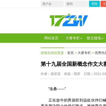
注
网站首页
大赛专栏
散文随笔
您现在的位置是：
首页
>
大赛专栏
>
优秀作
第十九届全国新概念作文大
作者：唐若瑶
来源：萌芽
日期：2021-03
“洛桑——”
正在放牛的男孩听到远处伙伴们喊他
着衣服边朝小伙伴们跑去。被他甩在