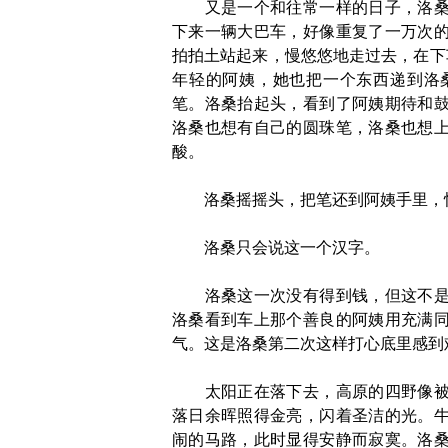
又是一个和往常一样的日子，洛桑正
下来一辆大巴车，好像重复了一万次
拍拍土站起来，慢悠悠地走过去，在下
年轻的阿姨，她也把一个东西递到洛
笔。洛桑抬起头，看到了阿姨期待和
洛桑也想有自己的圆珠笔，洛桑也想
酸。
洛桑摇摇头，把笔还到阿姨手里，怯
洛桑只会说这一个汉字。
洛桑这一次没有得到钱，但这不是让
洛桑看到车上那个善良的阿姨用充满
气。这是洛桑第二次这样打心底里感到
太阳正在落下去，高原的四野像被幕
落日余晖照得金亮，闪着圣洁的光。
闹的马路，此时显得安静而寂寞。洛