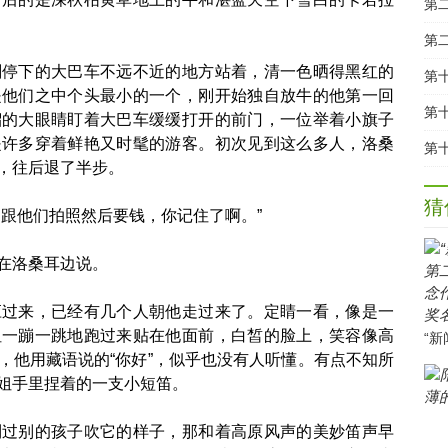
第
第
下的大巴车不远不近的地方站着，清一色晒得黑红的
是他们之中个头最小的一个，刚开始独自放牛的他第一回
溜的大眼睛盯着大巴车缓缓打开的前门，一位举着小旗子
是许多穿着鲜艳又时髦的游客。初次见到这么多人，洛桑
，往后退了半步。
猜
跟他们拍照然后要钱，你记住了啊。”
在洛桑耳边说。
来，已经有几个人朝他走过来了。定睛一看，像是一
姐一蹦一跳地跑过来贴在他面前，白皙的脸上，笑容像高
，他用藏语说的“你好”，似乎也没有人听懂。有点不知所
姐手里捏着的一支小短笛。
别的孩子吹它的样子，那和着高原风声的美妙笛声早