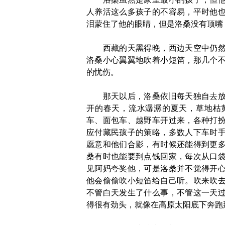
人养活这么多孩子的不容易，平时他
泪蒙住了他的眼睛，但是洛桑没有顶嘴
西藏的天黑得晚，西边天空中仍然有
洛桑小心翼翼地吹着小短笛，那几个
的忧伤。
那天以后，洛桑依旧每天独自去放牛
开的春天，流水潺潺的夏天，草地枯
车、面包车、越野车开过来，各种打
应付藏民孩子的策略，多数人下车时
愿意和他们合影，有时候还能得到更
桑有时也能要到点钱回家，每次从口
见阿妈夸奖他，可是洛桑并不觉得开
他会偷偷吹小短笛给自己听。吹来吹
不管白天发生了什么事，不管这一天
得很有劲头，就像在高原太阳底下奔跑