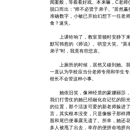
闻案般，等着看好戏。本来嘛，C老师
脱口而出：“师不必贤于弟子。”居然赢
准确数字，小敏已开始幻想下一任老
食？速失。
上课铃响了，教室里顿时安静下来，
默写韩愈的《师说》。哄堂大笑。“莫
弟子”时，我竟有些悲哀。
上厕所的时候，居然又碰到她。我不
一直认为学校应当分老师专用和学生专
校长不会管这种小事。
她依旧笑，像神经质的蒙娜丽莎，让
我们打雪仗的她已经融化在记忆的阳
的位置，那个活泼可爱的新老师躲进
言，其实根本没变，只是像猴子那样
股和尾巴便暴露无遗了。所幸，她还
多人被甩了出去，幸存的便拼命地挤