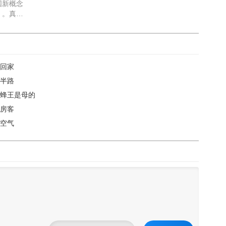
国新概念
》。真没
然有那么
回家
半路
蜂王是母的
房客
空气