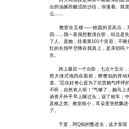
出的油腻而酸涩的沙拉，弥漫着。我
么……
教室在五楼——校园的至高点，无
四……我一直很想数清台阶，却总是
了人。是她，挂着第101个笑容，不晓
红的长指甲空降在我肩上，是亲切吗
生。
跨上最后一个台阶，七点十五分，还
然大侠式地挡在面前，螃蟹似的挥动双
道。”忍住好奇心是为了欣赏她气呼呼
不听，自然有人听！”气够了，她马上
谈资不外乎早上睡过头，误了校车；
及格之类。教室很小，耳朵里突然飘进
了。
于是，阿Q似的蹩进去，这才发现，