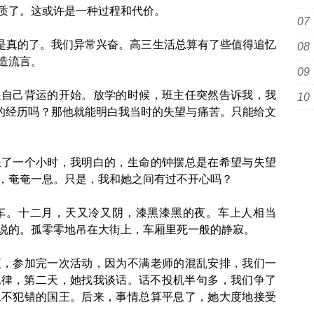
质了。这或许是一种过程和代价。
真的了。我们异常兴奋。高三生活总算有了些值得追忆
造流言。
己背运的开始。放学的时候，班主任突然告诉我，我
的经历吗？那他就能明白我当时的失望与痛苦。只能给文
一个小时，我明白的，生命的钟摆总是在希望与失望
，奄奄一息。只是，我和她之间有过不开心吗？
。十二月，天又冷又阴，漆黑漆黑的夜。车上人相当
说的。孤零零地吊在大街上，车厢里死一般的静寂。
参加完一次活动，因为不满老师的混乱安排，我们一
纪律，第二天，她找我谈话。话不投机半句多，我们争了
永不犯错的国王。后来，事情总算平息了，她大度地接受