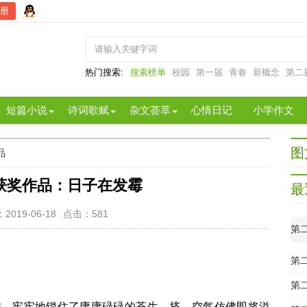
册
热门搜索:
搜索榜单
校园
第一届
青春
新概念
第二
短篇小说
诗词歌赋
杂文荟萃
心情日记
小学作文
图
品
获奖作品：日子在发霉
最
2019-06-18
点击：
581
第
第
牢牢地锁住了庸庸碌碌的苍生。挤。空气仿佛即将溢