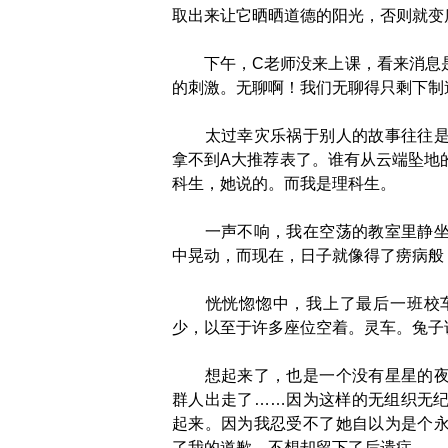
取出来让它晒晒道德的阳光，否则就变
下午，C老师没来上课，看来消息是
的刺激。无聊啊！我们无聊得只剩下制
太过幸灾乐祸于别人的故事往往是自
拿不到A大推荐表了。谁有从云端坠地
科生，她说的。而我是理科生。
一声不响，我在空荡的教室里静坐了
中晃动，而现在，日子就像得了痨病般
恍恍惚惚中，我上了最后一班校车
少，以至于许多座位空着。灵车。兔子
想起来了，也是一个没有星星的夜，
群人出走了……因为这样的无组织无
起来。因为我忍受不了她自以为是个
了我的道歉，不想却留下了后遗症。