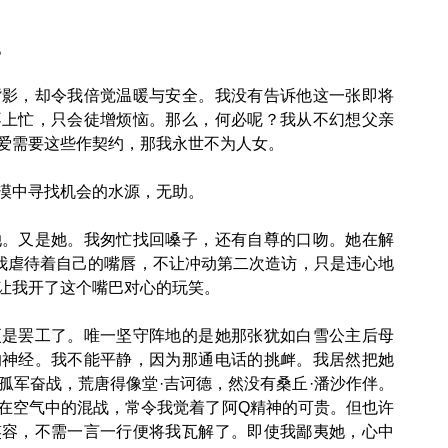
。
，却令我倍觉温暖与安全。我没有告诉他这一张即将
不上忙，只会徒增烦恼。那么，何必呢？我从不幻想父亲
爱需要这些作契约，那我永世不为人女。
中寻找机会的水源，无助。
又是她。我匆忙找回嗓子，还有自尊的口吻。她在解
。我虐待着自己的嘴唇，不让冲动第二次造访，只是违心地
让我开了这个嘴巴对心的玩笑。
罢工了。唯一坚守阵地的是她那张犹如白雪公主后母
的神经。我不能平静，因为那通电话的挑衅。我居然把她
孤军奋战，荒唐得像堂·吉诃德，然没有桑丘·潘沙作伴。
在空气中的混战，常令我觉着了阿Q精神的可贵。但也许
笑容，不需一言一行便将我瓦解了。即使我鄙夷她，心中