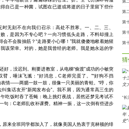
第
觉得自己是一种菌，试图在已逝或将逝的日子里留下些什
第
时无刻不在向我们召示：高处不胜寒。一、二、三、
失败，是因为不专心吧？一向习惯低头走路，不料却撞上
得会不会脸抽筋？“走路要小心哪！”我就傻傻地瞅着她猩
？我该荣幸。对的，她是我曾经的老师。我是她永远的学
猜
好，没迟到。刚要进教室，从电梯“偷渡”成功的小敏突
臂，唾沫飞溅：“好消息，C老师完蛋了。”“好狗不挡
的表情——两腮一鼓一鼓，很像一只美丽的青蛙。“哼，你
去纠集话友开“新闻发布会”。我不屑，因为通常高三生的
中午吃饭时吞了苍蝇：晚上挑灯夜战，居然还梦见考试不
一句：C老师乱收补课费。精神一振，这一次倒有些进步
原来全班同学都加入了，就像美国人热衷于克林顿的绯