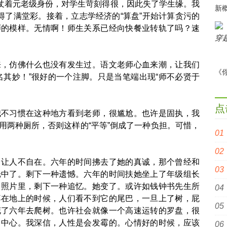
仗着元老级身份，对学生苛刻得很，因此失了学生缘。我
得了满堂彩。接着，立志学经济的“算盘”开始计算贪污的
师的模样。无情啊！师生关系已经向快餐业转轨了吗？速
仿佛什么也没有发生过。语文老师心血来潮，让我们
名其妙！”很好的一个注脚。只是当笔端出现“师不必贤于
点
习惯在这种地方看到老师，很尴尬。也许是固执，我
用两种厕所，否则这样的“平等”倒成了一种负担。可惜，
人不自在。六年的时间拂去了她的真诚，那个曾经和
光中了。剩下一种遗憾。六年的时间扶她坐上了年级组长
了照片里，剩下一种追忆。她变了。或许如钱钟书先生所
蹲在地上的时候，人们看不到它的尾巴，一旦上了树，屁
花了六年去爬树。也许社会就像一个高速运转的罗盘，很
向中心。我深信，人性是会发霉的。心情好的时候，应该