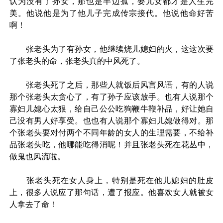
认为没有了孙女，那也是半边孤，要儿女都才是人生完
美。他说他是为了他儿子完成传宗接代。他说他命好苦
啊！
张老头为了有孙女，他继续烧儿媳妇的火，这这次要
了张老头的命，张老头真的中风死了。
张老头死了之后，那些人就饭后风言风语，有的人说
那个张老头太贪心了，有了孙子应该放手。也有人说那个
寡妇儿媳心太狠，给自己公公吃狗鞭牛鞭补品，好让她自
己没有男人好享受。也也有人说那个寡妇儿媳做得对。那
个张老头要对付两个不同年龄的女人的生理需要，不给补
品张老头吃，他哪能吃得消呢！并且张老头死在花丛中，
做鬼也风流啦。
张老头死在女人身上，特别是死在他儿媳妇的肚皮
上，很多人说应了那句话，遭了报应。他喜欢女人就被女
人拿去了命！