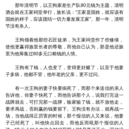
那年清明节，以王狗家差生产队80元钱为主题，清明
酒会就在王家祠堂举行，族长说：“王家是国姓，就应该有
国姓的样子，应该团结一切力量发展王家”。那一年，清明
节没有杀人。
王狗领着他那些石匠徒弟，为王家祠堂作了些修缮，
使他更赢得族里长者的尊敬，而他自己认为，那是他还族
里为他筹集过80多元口粮钱的人情。
王狗有了钱，人也变了，变得更好赌了，以至于他妻
子多病，他都不管，他年老的父亲，更不过问。
有一次王狗的妻子快要病死了，而那个来送信的亲人
告诉他，你妻子快死了，而他告诉那个人，说我打完这一
战牌就去，可打完那一战牌，输家输了钱，就不放他走，
要求再战，否则赢的钱要留下。王狗没有办法，就再战一
场，当他战得正厉害的时候，那个报信的人又来说，他妻
子已经死了，叫他快点回去，而他反而吼那个报信的人