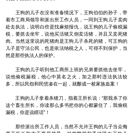
王狗的儿子在没有准备情况下，王狗伯伯的孙子，带
着市工商局领导和派出所工作人员，一同到王狗儿子卖肉
处去执法，说明白些是找麻烦报仇，说王狗的儿子偷税漏
税，要抓去坐牢，说他买活猪又倒卖活猪，并且又卖死猪
肉。当然这里说的死猪肉是王狗儿子杀死的猪，可王狗的
儿子是守法公民，也是依法纳税之人，可得不到保护，当
然是那些执法人的保护。
王狗的儿子听到他工商所上班的兄弟要抓他去坐牢，
说他偷税漏税，他心中莫名之火，加之那时违法执法较
多，所以民怨和民愤凑在一起，就酿成一桩家族血案！
王狗的儿子拿着杀猪刀，指着王所长说：“那我杀了你
这个畜生所长，你读那么多书把你的心都蒙住了，我偷税
漏税，你是说瞎话”！
那些派出所工作人员，当然不允许王狗的儿子当众侮