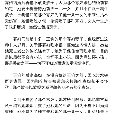
寡妇结婚后再也不敢要孩子，因为那个寡妇跟他结婚前有
约定，她要王狗善待她前夫一儿一女，并且不在跟王狗生
孩子，王狗也知道那个寡妇为了他一儿一女的未来生活不
受伤害，她也吃过水银，据说吃了那种东西，女人一生少
了很多麻烦，当然也包括孩子。
寡妇门前是非多，王狗的那个寡妇妻子，也经历过这
种非人岁月。关于那寡妇吃水银，据知道内情人讲，她被
她死去老公的族长强暴了，她为了保住命而吃水银，目的
是以后都不会有小孩，也怀不上小孩。因为寡妇怀小孩，
那是丢命之事——为不守妇道而遭族规沉塘淹死。
王狗的后妻寡妇，在没有嫁给王狗之前，因吃过水银
而更遭罪，因为那个族长知道怎么搞那个寡妇都不会怀
孕，那个族长以族规之威严想长期占有那个寡妇。
直到王狗娶了那个寡妇，她才得到解放。她也非常感
激王狗给她婚姻，救了她和她的生命，因为王狗不用婚姻
救她，她不是为了她丈夫和她的那一儿一女，那必须走上