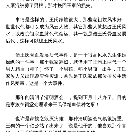
人厮混被剪了男根，那才挽回王家的损失。
事情是这样的，王氏家族很大，那些老祖坟风水好，
世世代代都可以成为风云人物。其它那些人就想占王氏风
水，以改变祖宗血脉代代命运。其一就是借王氏骨血发展
后代，这样可以破王氏风水。
借王氏骨血发展后代事件，是一个很高风水先生张姓
操纵的一件事。那个张家寡妇，就借用了王狗上两代一个
男人精血（精子）怀了一个男孩。那个男孩一出生，王氏
家族人员出现毁灭性灾难，首先是王氏家族那位省长生活
作风受审，这是一个大事件。
那年的清明节清明酒会上，提到正月十八办了。目的
是家族在祠堂处理谁来王氏借精血借种之事！
也许是家族之毁灭灾难，那种清明酒会气氛很沉重。
王狗的一个伯公站了出来了，说是他干的，他喜欢那个寡