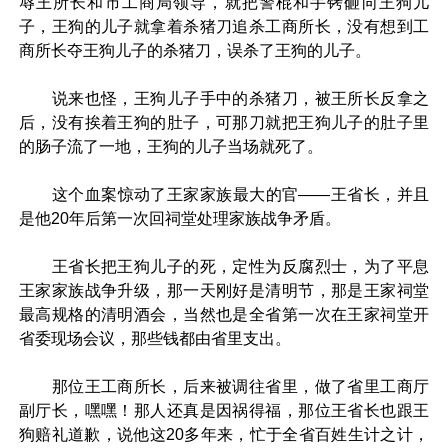
辱王所长和市工商局领导，就把警棍和手铐砸向王狗儿
子，王狗的儿子就拿着杀猪刀追杀工商所长，没有想到工
商所长夺王狗儿子的杀猪刀，误杀了王狗的儿子。
说来也怪，王狗儿子手中的杀猪刀，被王所长反拿之
后，没有挨着王狗的肚子，可那刀就把王狗儿子的肚子里
的肠子流了一地，王狗的儿子当场就死了。
这个血案惊动了王家家族最大的官——王省长，并且
是他20年后第一次回祠堂处理家族战争矛盾。
王省长把王狗儿子的死，定性为反腐烈士，为了平息
王家家族战争升级，那一天刚好是清明节，那是王家祠堂
最高规格的清明酒会，当然也是全省第一次在王家祠堂开
省委现场会议，那些钱都由省里支出。
那位王工商所长，后来被调往省里，做了省里工商厅
副厅长，嘿嘿！那人还真是因祸得福，那位王省长也跟王
狗赔礼道歉，说他这20多年来，忙于全省百姓生计之计，