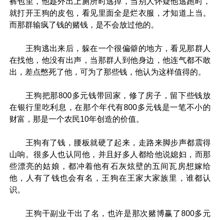
裤包里，他趁外出上厕所时逃掉，当别人怀疑他逃跑时，
就打开王狗的皮包，看见里面全是烂衣服，才知道上当。
而那群输疯了钱的赌钱，是不会放过他的。
王狗逃出来后，躲在一个很偏僻的地方，看见那群人
在找他，他没有出声，当那群人到他身边，他连气都不敢
出，差点憋死了他，可为了那些钱，他认为这样值得的。
王狗把那800多元钱带回家，修了房子，留下些钱放
在银行里吃利息，在那个年代有800多元钱是一笔不小的
财富，那是一个农民10年创造的价值。
王狗有了钱，腰板就硬了起来，走路来脚步声都震得
山响。很多人也认同他，并且好多人都给他说媳妇，而那
些漂亮的姑娘，都冲着他有石灰炫壁的五间瓦房想嫁给
他，人有了钱也会有名，王狗在王家大家族里，谁都认
识。
王狗干副业干出了名，也许是那次赌博赢了800多元