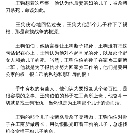
王狗想着这些事，他认为他后妻寡妇的儿子，被杀猪
刀杀死，命该如此。
王狗伤心地回忆过去，王狗为他那个儿子种下了祸
根，那是家族战争的根源。
王狗伯伯，他扬言要让王狗断子绝孙，王狗没有把这
句话记在心上，王狗认为他对不起堂兄的死，以及那个野
女人和她儿子的死。当然，王狗伯伯的孙子在家乡工商所
上班，他就是为了报仇才努力回家乡工作的，他们是要用
公家的权，报自己的私怨和那耻辱的恨！
手中有权的有些人，他们认为要报复某个老百姓，是
很容易的之事。王狗伯伯的孙子在工商所上班，他奋斗一
切就是找王狗报仇，当然也是为王狗那个儿子的命而活。
王狗的那个儿子收猪杀后杀了卖猪肉，王狗伯伯对孙
子在工商所做所长，用仇恨眼光盯着王狗的儿子，总想找
机会拿捏王狗儿子的命。