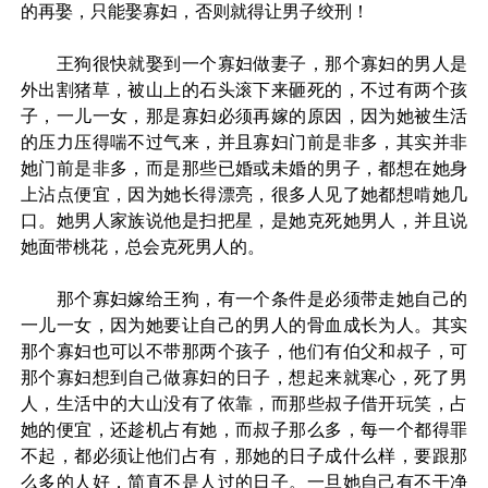
的再娶，只能娶寡妇，否则就得让男子绞刑！
王狗很快就娶到一个寡妇做妻子，那个寡妇的男人是
外出割猪草，被山上的石头滚下来砸死的，不过有两个孩
子，一儿一女，那是寡妇必须再嫁的原因，因为她被生活
的压力压得喘不过气来，并且寡妇门前是非多，其实并非
她门前是非多，而是那些已婚或未婚的男子，都想在她身
上沾点便宜，因为她长得漂亮，很多人见了她都想啃她几
口。她男人家族说他是扫把星，是她克死她男人，并且说
她面带桃花，总会克死男人的。
那个寡妇嫁给王狗，有一个条件是必须带走她自己的
一儿一女，因为她要让自己的男人的骨血成长为人。其实
那个寡妇也可以不带那两个孩子，他们有伯父和叔子，可
那个寡妇想到自己做寡妇的日子，想起来就寒心，死了男
人，生活中的大山没有了依靠，而那些叔子借开玩笑，占
她的便宜，还趁机占有她，而叔子那么多，每一个都得罪
不起，都必须让他们占有，那她的日子成什么样，要跟那
么多的人好，简直不是人过的日子。一旦她自己有不干净