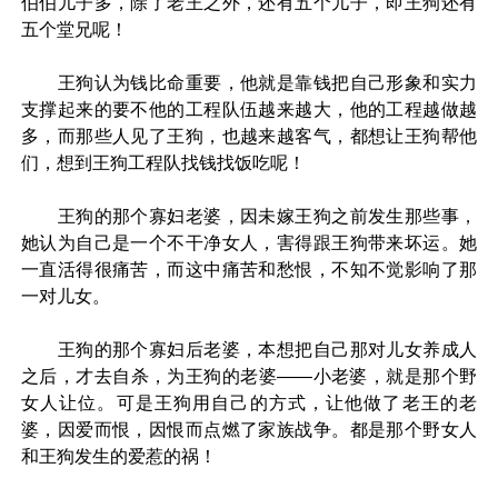
伯伯儿子多，除了老王之外，还有五个儿子，即王狗还有
五个堂兄呢！
王狗认为钱比命重要，他就是靠钱把自己形象和实力
支撑起来的要不他的工程队伍越来越大，他的工程越做越
多，而那些人见了王狗，也越来越客气，都想让王狗帮他
们，想到王狗工程队找钱找饭吃呢！
王狗的那个寡妇老婆，因未嫁王狗之前发生那些事，
她认为自己是一个不干净女人，害得跟王狗带来坏运。她
一直活得很痛苦，而这中痛苦和愁恨，不知不觉影响了那
一对儿女。
王狗的那个寡妇后老婆，本想把自己那对儿女养成人
之后，才去自杀，为王狗的老婆——小老婆，就是那个野
女人让位。可是王狗用自己的方式，让他做了老王的老
婆，因爱而恨，因恨而点燃了家族战争。都是那个野女人
和王狗发生的爱惹的祸！