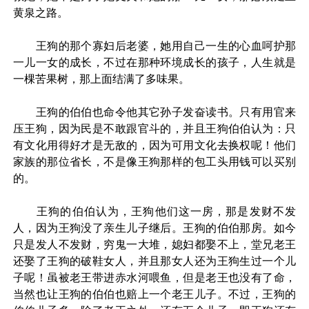
黄泉之路。
王狗的那个寡妇后老婆，她用自己一生的心血呵护那
一儿一女的成长，不过在那种环境成长的孩子，人生就是
一棵苦果树，那上面结满了多味果。
王狗的伯伯也命令他其它孙子发奋读书。只有用官来
压王狗，因为民是不敢跟官斗的，并且王狗伯伯认为：只
有文化用得好才是无敌的，因为可用文化去换权呢！他们
家族的那位省长，不是像王狗那样的包工头用钱可以买别
的。
王狗的伯伯认为，王狗他们这一房，那是发财不发
人，因为王狗没了亲生儿子继后。王狗的伯伯那房。如今
只是发人不发财，穷鬼一大堆，媳妇都娶不上，堂兄老王
还娶了王狗的破鞋女人，并且那女人还为王狗生过一个儿
子呢！虽被老王带进赤水河喂鱼，但是老王也没有了命，
当然也让王狗的伯伯也赔上一个老王儿子。不过，王狗的