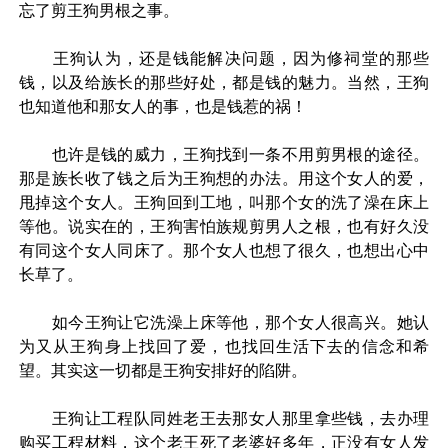
忘了剪王狗男根之事。
王狗认为，还是钱能解决问题，因为修祠堂的那些
钱，以及给族长的那些好处，都是钱的魅力。当然，王狗
也知道他和那女人的事，也是钱惹的祸！
也许是钱的威力，王狗找到一条不用剪男根的途径。
那是族长收了钱之后为王狗想的办法。用这个女人的爱，
甩掉这个女人。王狗回到工地，叫那个女的洗了澡在床上
等他。说实在的，王狗害怕族规剪男人之根，也有好久没
有同这个女人同床了。那个女人也想了很久，也想出心中
长草了。
如今王狗让它洗澡上床等他，那个女人很高兴。她认
为又从王狗身上找回了爱，也找回生活下去的信念和希
望。其实这一切都是王狗安排好的陷阱。
王狗让工程队同姓老王去那女人那里拿些钱，去办理
购买工程材料，这个老王死了老婆好多年，正没有女人发