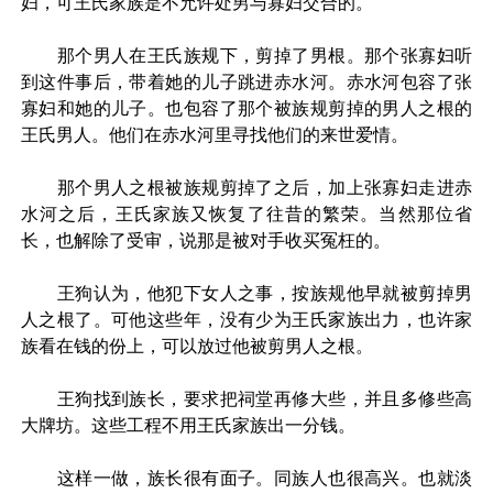
妇，可王氏家族是不允许处男与寡妇交合的。
那个男人在王氏族规下，剪掉了男根。那个张寡妇听
到这件事后，带着她的儿子跳进赤水河。赤水河包容了张
寡妇和她的儿子。也包容了那个被族规剪掉的男人之根的
王氏男人。他们在赤水河里寻找他们的来世爱情。
那个男人之根被族规剪掉了之后，加上张寡妇走进赤
水河之后，王氏家族又恢复了往昔的繁荣。当然那位省
长，也解除了受审，说那是被对手收买冤枉的。
王狗认为，他犯下女人之事，按族规他早就被剪掉男
人之根了。可他这些年，没有少为王氏家族出力，也许家
族看在钱的份上，可以放过他被剪男人之根。
王狗找到族长，要求把祠堂再修大些，并且多修些高
大牌坊。这些工程不用王氏家族出一分钱。
这样一做，族长很有面子。同族人也很高兴。也就淡