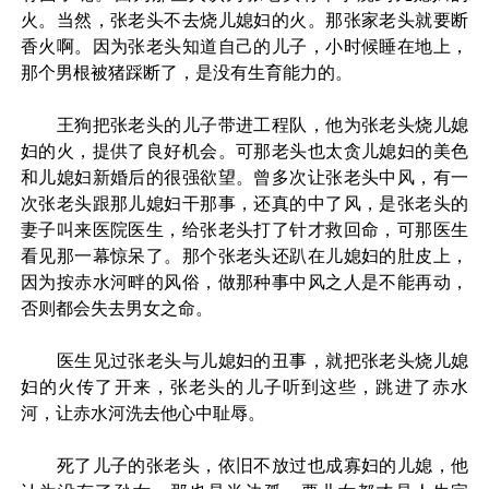
火。当然，张老头不去烧儿媳妇的火。那张家老头就要断
香火啊。因为张老头知道自己的儿子，小时候睡在地上，
那个男根被猪踩断了，是没有生育能力的。
王狗把张老头的儿子带进工程队，他为张老头烧儿媳
妇的火，提供了良好机会。可那老头也太贪儿媳妇的美色
和儿媳妇新婚后的很强欲望。曾多次让张老头中风，有一
次张老头跟那儿媳妇干那事，还真的中了风，是张老头的
妻子叫来医院医生，给张老头打了针才救回命，可那医生
看见那一幕惊呆了。那个张老头还趴在儿媳妇的肚皮上，
因为按赤水河畔的风俗，做那种事中风之人是不能再动，
否则都会失去男女之命。
医生见过张老头与儿媳妇的丑事，就把张老头烧儿媳
妇的火传了开来，张老头的儿子听到这些，跳进了赤水
河，让赤水河洗去他心中耻辱。
死了儿子的张老头，依旧不放过也成寡妇的儿媳，他