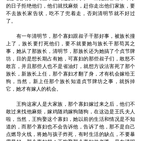
的日子拒绝他们，他们就找麻烦，赶你走出他们家族，要
不去族长家告状，吃不了兜着走，否则清明节就不好过
了。
有一年清明节，那个寡妇跟叔子干那好事，被族长撞
上了，族长要打死他们，要不就要她与族长干那苟其之
事，她从了那族长，清明节，那族长还为她搞了个贞节牌
坊，目的是想长期占有她，可寡妇的那些叔子们，敢怒不
敢言，并且那些人也不是省油灯，就想方设法害死了那个
族长，新族长上任，那个寡妇才翻了身，才有机会嫁给王
狗，当然，新上任那个族长知道贞节牌坊之事，就拆掉
它，她才有嫁人的机会。
王狗这家人是大家族，那个寡妇嫁过来之后，他们不
敢过来找他麻烦，嫁鸡随鸡嫁狗随狗，在这边是王氏夫人
啦，当然，王狗娶这个寡妇，她以前的生活和情况是不知
道的，而那个寡妇也不会告诉他，告诉了他，那不是自己
点燃导火线，将她与孩子炸死，有时生活的缺点，不要暴