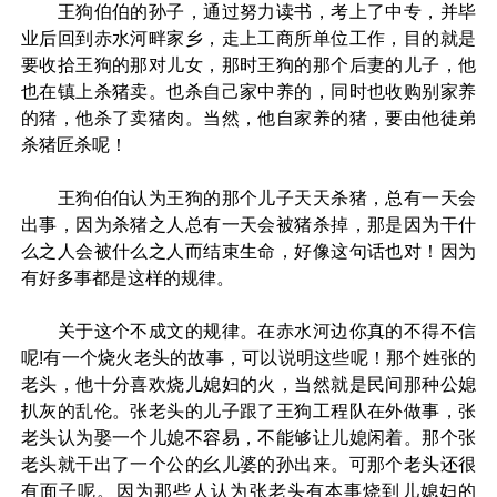
王狗伯伯的孙子，通过努力读书，考上了中专，并毕
业后回到赤水河畔家乡，走上工商所单位工作，目的就是
要收拾王狗的那对儿女，那时王狗的那个后妻的儿子，他
也在镇上杀猪卖。也杀自己家中养的，同时也收购别家养
的猪，他杀了卖猪肉。当然，他自家养的猪，要由他徒弟
杀猪匠杀呢！
王狗伯伯认为王狗的那个儿子天天杀猪，总有一天会
出事，因为杀猪之人总有一天会被猪杀掉，那是因为干什
么之人会被什么之人而结束生命，好像这句话也对！因为
有好多事都是这样的规律。
关于这个不成文的规律。在赤水河边你真的不得不信
呢!有一个烧火老头的故事，可以说明这些呢！那个姓张的
老头，他十分喜欢烧儿媳妇的火，当然就是民间那种公媳
扒灰的乱伦。张老头的儿子跟了王狗工程队在外做事，张
老头认为娶一个儿媳不容易，不能够让儿媳闲着。那个张
老头就干出了一个公的幺儿婆的孙出来。可那个老头还很
有面子呢。因为那些人认为张老头有本事烧到儿媳妇的