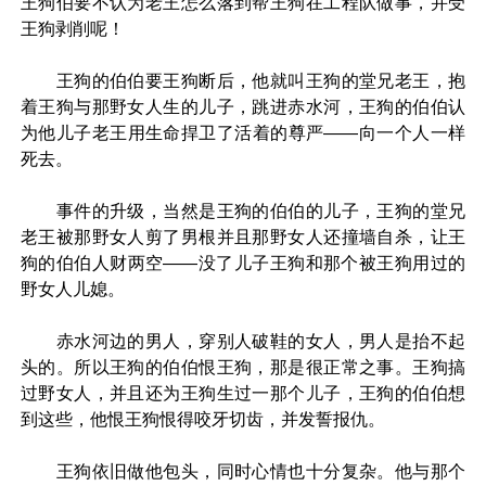
王狗伯要不认为老王怎么落到帮王狗在工程队做事，并受
王狗剥削呢！
王狗的伯伯要王狗断后，他就叫王狗的堂兄老王，抱
着王狗与那野女人生的儿子，跳进赤水河，王狗的伯伯认
为他儿子老王用生命捍卫了活着的尊严——向一个人一样
死去。
事件的升级，当然是王狗的伯伯的儿子，王狗的堂兄
老王被那野女人剪了男根并且那野女人还撞墙自杀，让王
狗的伯伯人财两空——没了儿子王狗和那个被王狗用过的
野女人儿媳。
赤水河边的男人，穿别人破鞋的女人，男人是抬不起
头的。所以王狗的伯伯恨王狗，那是很正常之事。王狗搞
过野女人，并且还为王狗生过一那个儿子，王狗的伯伯想
到这些，他恨王狗恨得咬牙切齿，并发誓报仇。
王狗依旧做他包头，同时心情也十分复杂。他与那个