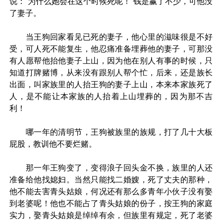
说：“为什么她会在这个时候死呢！”钱是赢了不少，可他没
了妻子。
当王狗回家看见已死的妻子，他心里的滋味很是不好
受，可人死不能复生，他忍痛准备埋葬他的妻子，可那没
有人愿帮他抬他妻子上山，因为他在别人有事的时候，只
知道打牌赌博，从来没有跟别人帮个忙，后来，还是族长
出面，叫家族里的人抬王狗的妻子上山，本来本家族死了
人，是不能让本家族的人抬着上山埋葬的，因为那不吉
利！
哪一年的清明节，王狗被族里的族规，打了几十大板
屁股，教训他不要烂赌。
那一年王狗变了，变得浪子回头金不换，族里的人还
准备给他找媳妇。当然只能找二婚嫂，死了丈夫的那种，
他不能去害青头姑娘，何况还有那么多青年小伙子没有娶
到老婆呢！他也不能占了青头姑娘的份子，按王狗的家庭
实力，娶青头姑娘是绰绰有余，但族里有规定，死了老婆