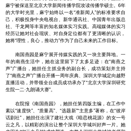
麻宁被保送至北京大学新闻传播学院攻读传播学硕士。6年
的大学时光里，麻宁始终以一名“准新闻人”的标准要求自
己，积极投身中央电视台、新华通讯社、中国青年出版总
社、千龙网等丰富的知名媒体实习实践。高端媒体的实习
经历让她对社会现状、对自身定位都有了更清晰的认识，
她将“理性，良心，推动力”作为了自己未来的工作目标。
南国燕园是麻宁展开传媒实践的又一块主要阵地。一
年的南燕生活中，她在这里留下了太多足迹：在“南燕之
声”广播台，她担任主抓业务的副台长，成功策划并主持
了“南燕之声”广播台开播一周年庆典、深圳大学城定向越野
直播活动，并带领全台成员成功承办了“北京大学深圳研究
生院一二·九朗诵大赛”。
在院报《南国燕园》，她担任第四版主编，在工作中
素以“速度快”、“质量高”、“选题新”“主意多”著称，在“彼岸
话剧社”，她担任出演了建社大戏《暗恋桃花源》的女一号
云之凡，以精彩的演出让整个深圳大学城叫好声一片。她