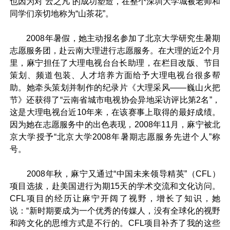
也因为对“云之凡”的成功塑造，在整个深圳大学城被老师和
同学们亲切地称为“山茶花”。
2008年暑假，她主动报名参加了北京大学研究生暑期
志愿服务团，赴云南大理进行志愿服务。在大理的近2个月
里，麻宁担任了大理电视台台长助理，在栏目改版、节目
策划、频道包装、人才培养方面给予大理电视台很多帮
助。她牵头策划并制作的纪录片《大理采风——巍山火把
节》还获得了“云南省城市电视协会异地采访评比第2名”，
这是大理电视台近10年来，在该赛事上取得的最好成绩。
因为她在志愿服务中的出色表现，2008年11月，麻宁被北
京大学授予“北京大学2008年暑期志愿服务先进个人”称
号。
2008年秋，麻宁又通过“中国未来领导精英”（CFL）
项目选拔，赴美国进行为期15天的学术交流和文化访问。
CFL项目的经历让麻宁开阔了视野，增长了知识，她
说：“新时期要成为一个优秀的传媒人，没有全球化的视野
和跨文化的思维方式是不行的。CFL项目补齐了我的这些