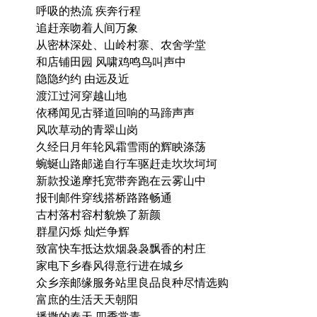
呼吸的热流 疾奔行程
追赶亲吻着人间万象
从密林深处、山岭村寨、农舍学堂
和店铺田园 风啸鸡鸣鸟叫声中
隐隐约约 由远及近
渡江过河穿越山地
依稀闻见古驿道回响的马蹄声声
风吹草动的青翠山岗
久经日月年轮风霜雪雨的辉眏涤荡
蜿蜒山路邮递自行车驱赶走坎坎坷坷
新款投递摩托宽带奔跑在云雾山中
报刊邮件穿线搭桥路路畅通
古村落村容村貌焕了新颜
群星闪烁 灿烂争辉
致富快车抵达炊烟袅袅飘香的村庄
家电下乡春风得意行进在城乡
众乡亲邮缘服务站里良品良种尽情选购
富庶的生活天天朝阳
播撒的春天 四季常青