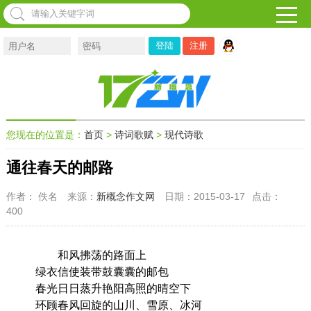
注册
您现在的位置是：
首页
>
诗词歌赋
>
现代诗歌
通往春天的邮路
作者： 佚名
来源：
新概念作文网
日期：2015-03-17
点击：
400
和风拂荡的路面上
绿衣信使装带鼓囊囊的邮包
春光日日蒸升艳阳高照的晴空下
环顾春风回旋的山川、雪原、冰河