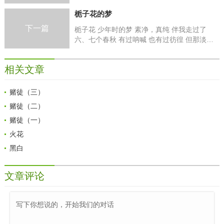
灿烂。 帅哥靓妹身体矫健， 潇洒美丽争奇斗
栀子花的梦
艳。 农民地里忙着春耕， 来日将是绿色田
园。 工
下一篇
栀子花 少年时的梦 素净，真纯 伴我走过了
六、七个春秋 有过呐喊 也有过彷徨 但那淡雅
的清香 却始终萦绕在心头 久久挥之不去 成为
心底永恒的记忆 前进的路依旧漫长 依旧遍布荆
相关文章
棘
赌徒（三）
赌徒（二）
赌徒（一）
火花
黑白
文章评论