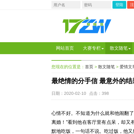
注
网站首页
大赛专栏
散文随笔
您现在的位置是：
首页
>
散文随笔
>
爱情文
最绝情的分手信 最意外的结
日期：2020-02-10
点击：
398
心情不好。不知道为什么就和他闹翻了
离婚！”看到他在客厅里有点呆，却又
默地吃饭，一句话不说。吃过饭，他又