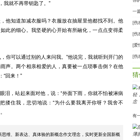
你
，我就不再带钥匙了。”
一
暖，他知道加减衣服吗？衣服放在抽屉里他都找不到。他
了如此的细心。我坚硬的心开始有所融化，一点点变得柔
[
[爱
[
么，你可以通过别的人来问我。”他说完，我就听到开门的
的雨声。两个相亲相爱的人，真要被一点琐事击倒？在他
猜
“回来！”
眼泪，站起来面对他，说：“外面下雨，你就不怕被淋病
一把搂住我，悲切地说：“为什么要我离开你呀？我舍不
了。
广新思维、新表达、真体验的新概念作文理念，实时更新全国新概