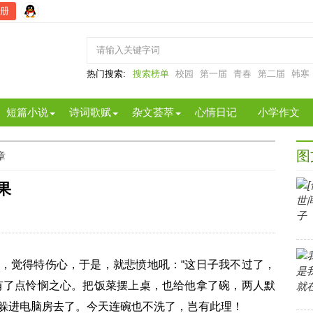
册
热门搜索:
搜索榜单
校园
第一届
青春
第二届
韩寒
短篇小说
诗词歌赋
杂文荟萃
心情日记
小学作文
图
章
果
，觉得特伤心，于是，就悲愤地吼：“这日子我不过了，
有了点怜悯之心。把饭菜摆上桌，也给他拿了碗，两人默
躲进电脑房去了。今天连碗也不洗了，岂有此理！