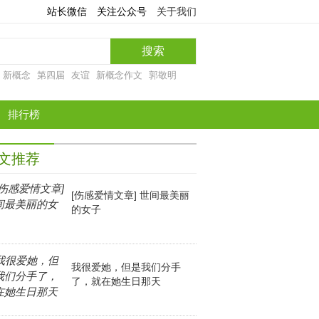
站长微信
关注公众号
关于我们
新概念
第四届
友谊
新概念作文
郭敬明
排行榜
文推荐
[伤感爱情文章] 世间最美丽
的女子
我很爱她，但是我们分手
了，就在她生日那天