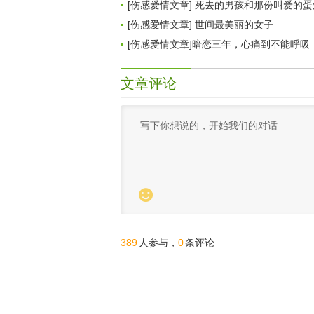
[伤感爱情文章] 死去的男孩和那份叫爱的
[伤感爱情文章] 世间最美丽的女子
[伤感爱情文章]暗恋三年，心痛到不能呼吸
文章评论

389
人参与，
0
条评论