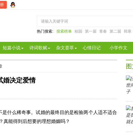
册
热门搜索:
搜索榜单
校园
第一届
青春
第二届
韩寒
短篇小说
诗词歌赋
杂文荟萃
心情日记
小学作文
图
章
试婚决定爱情
已不是什么稀奇事。试婚的最终目的是检验两个人适不适合
？真能得到后想要的理想婚姻吗？